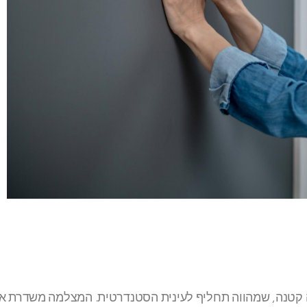
מה קטנה, שמהווה תחליף לעינית הסטנדרטית. המצלמה משדרת א