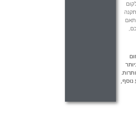
קום
תקנה
התאם
חכם,
ום
יותר
תרות.
נוסף,