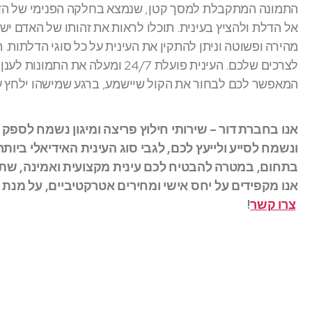
התמונה המתקבלת למסך קטן, שנמצא בחלקה הפנימי של הדל
אל הדלת ולהציץ בעינית. תוכלו לראות את זהותו של האדם י
מהירה ופשוטה וניתן להתקין את העינית על כל סוגי הדלתות. 
לצרכים שלכם. העינית פועלת 24/7 
המאפשר לכם לבחור את הקול שיישמע, ברגע שמישהו ילחץ ע
אנו בחברת דור – שירותי חילוץ פריצה ומיגון נשמח לספק
ונשמח לסייע ולייעץ לכם, לגבי סוג העינית האידיאלי ביות
בתחום, במטרה להבטיח לכם עינית מקצועית ואמינה, שת
אנו מקפידים על יחס אישי ומחירים אטרקטיביים, על מנת
צרו קשר
!