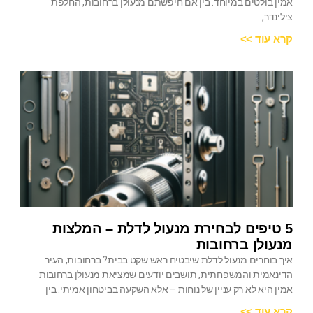
אמין בולטים במיוחד. בין אם חיפשתם מנעולן ברחובות, החלפת
צילינדר,
קרא עוד >>
5 טיפים לבחירת מנעול לדלת – המלצות
מנעולן ברחובות
איך בוחרים מנעול לדלת שיבטיח ראש שקט בבית? ברחובות, העיר
הדינאמית והמשפחתית, תושבים יודעים שמציאת מנעולן ברחובות
אמין היא לא רק עניין של נוחות – אלא השקעה בביטחון אמיתי. בין
קרא עוד >>