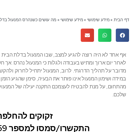
דף הבית
»
מידע שימושי
»
מידע שימושי
»
מה עושים כשנהרס המנעול בדל
אף אחד לא היה רוצה להגיע למצב, שבו המנעול בדלת הבית נ
לאחר יום ארוך ומתיש בעבודה ולגלות כי המנעול נהרס. אך חש
מדובר על תהליך הדרגתי. לרוב, המנעול יתחיל לחרוק ולהקשו
במידה ושימון המנעול אינו פותר את הבעיה, סימן שהגיע הזמ
מהתחום, על מנת להבטיח לעצמכם התקנה יעילה של המנעול ה
שלכם.
זקוקים להחלפת
התקשרו/סמסו למספר 054-4392959 או השאירו פרטים: