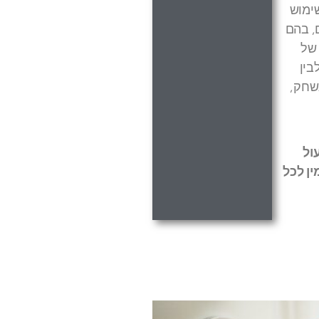
ימוש
, בהם
 של
בין
שחק,
ול
ן לכל