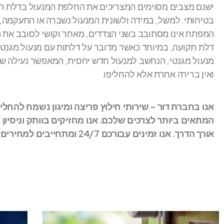
ישנם מצבים מסוימים המצריכים את החלפת המנעול בדלת הבי
בטיחותי. למשל, במידה ולשונית המנעול נשברה או התעקמה, 
המפתח אינו מסתובב בשני הצדדים, מאחר וקושי לסובב את ה
דלת תקועה, במיוחד כאשר מדובר על דלתות עם מנעול מגנטי, מ
מנעול מגנטי, הנחשב למנעול חדש יחסית, המאפשר נעילה ש
ואין ברירה אחרת אלא להחליפו.
אנו בחברת דור – שירותי חילוץ פריצה ומיגון נשמח להחלי
המתאים ביותר לצרכים שלכם. אנו מחזיקים בוותק וניסיון
אורך הדרך. אנו זמינים עבורכם 24/7 ומתחייבים למחירים נוחים ואטרקטיביים. לקבלת מידע נוסף,