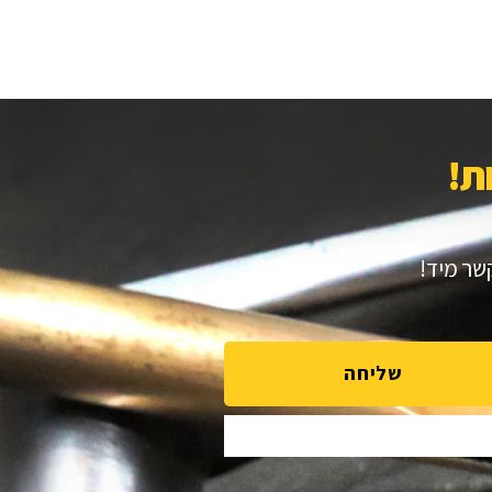
!​
קשר מיד!
שליחה