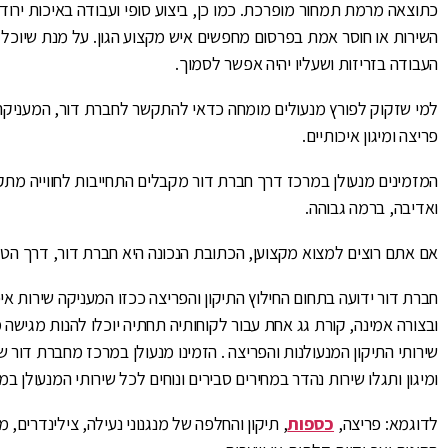
כתוצאה מרמת תמחור מופרכת. כמו כן, ביצוע סופי ועבודה באיכות ירודה
השירות או חוסר אמת בפרסום מחפשים איש מקצוע הגון. על מנת שיוכל
העבודה בזריזות ושעליו יהיה אפשר לסמוך.
למי שזקוק לפורץ מנעולים מומחה כדאי להתקשר לחברת דור, המעניקה 
פריצה ומיגון איכותיים.
המזמינים מנעולן במרכז דרך חברת דור מקבלים התחייבות לחווייה מתק
ואדיבה, ברמה גבוהה.
אם אתם רוצים למצוא מקצוען, הכתובת הנכונה היא חברת דור, דרך הטל
חברת דור ידועה בתחום החילוץ התיקון והפריצה ככזו המעניקה שירות איכ
ובצורה אמינה, קורת גג אחת עבור לקוחותיה תחתיה יוכלו להנות מגישה
שירותי התיקון המנעולנות והפריצה . הזמינו מנעולן במרכז מחברת דור שי
ומיגון ותגלו שירות נהדר במחירים סבירים ונוחים לכל שירותי המנעולן ב
לדוגמא: פריצה,
כספות
, תיקון והחלפה של מנגנוני נעילה, צילינדרים, מ