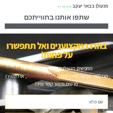
מנעולן בבאר יעקב
קרא עוד >>
שתפו אותנו בחווייתכם
בחרו במקצוענים ואל תתפשרו
על פחות!​
מחפשים מנעולן מקצועי, אמין ואחראי?
התקשרו עכשיו לעידן יצחק:
054-439-2959
, או השאירו
פרטים וניצור קשר מיד!