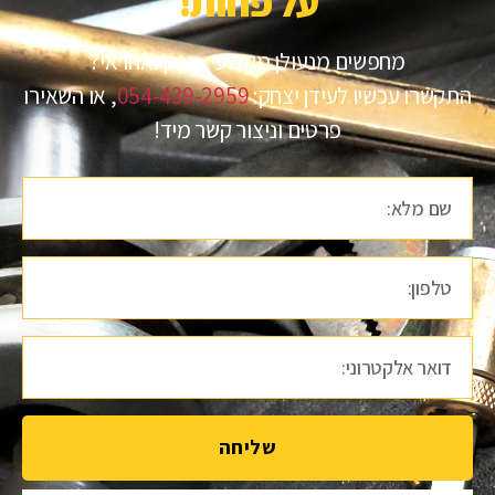
על פחות!​
מחפשים מנעולן מקצועי, אמין ואחראי?
התקשרו עכשיו לעידן יצחק:
054-439-2959
, או השאירו
פרטים וניצור קשר מיד!
שליחה