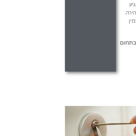
יע
ירה.
מין
 בתחום