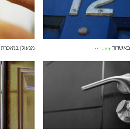
 באשדוד
מנעולן במזכרת 
קרא עוד >>