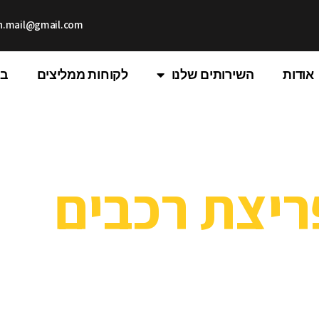
th.mail@gmail.com
אודות
השירותים שלנו
לקוחות ממליצים
בל
ריצת רכבים
שה, השירות המקצועי ביותר 24/7
דה, לבצע סידורים שונים, להסיע את הילדים למסגרות וכדומה. אך מה 