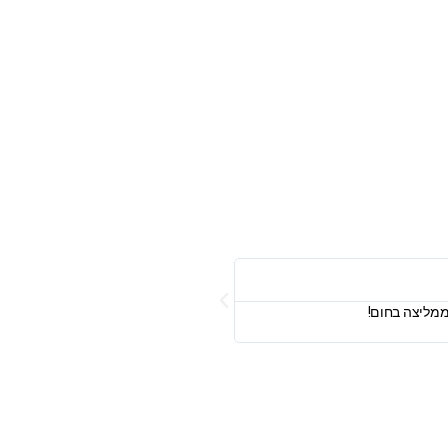
David Popovich - דוד פופוביץ





 ממליצה בחום!
עידן הוא בעל המקצוע הקבוע שלי כשאני צ