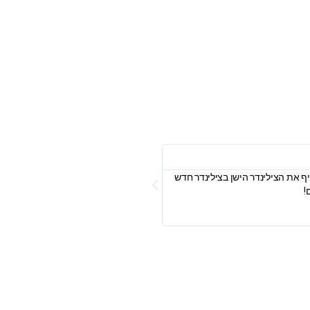
Vered Yaish Nagati‎‏
ף את הצילינדר הישן בצילינדר חדש
פניתי אל כמה בעלי מקצוע, וקיבלתי הצעו
!
החלפת הצילינדר ביום למחרת. הגיע בזמן,
אחריות. מקצוענות, אדיבות, והוגנות במחיר