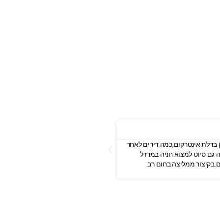
Gabrielle S.
ון בדלת אינטרקום,כמה דירים לאחר
פניתי אל כמה בעלי מקצוע, וקיבלתי הצעו
 גם סיוט למצוא חניה במרז ל
החלפת הצילינדר ביום למחרת. הגיע בזמן,
ם.בקיצור ממליצה בחום רב.
אחריות. מקצוענות, אדיבות, והוגנות במחיר