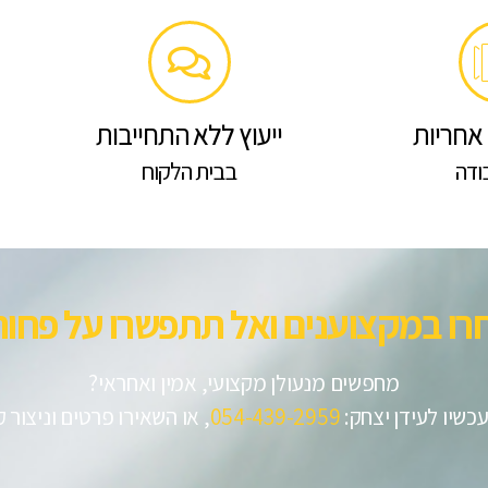
אחריות
ייעוץ ללא התחייבות
ודה
בבית הלקוח
רו במקצוענים ואל תתפשרו על פחות!
מחפשים מנעולן מקצועי, אמין ואחראי?
כשיו לעידן יצחק:
054-439-2959
, או השאירו פרטים וניצור 