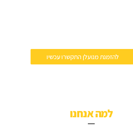
ין למקום פורץ רכבים מורשה, שיפרוץ לכם לרכב ויאפשר לכם להגיע ליע
אנו זמינים עבורכם 24/7, תוך כדי הקפדה על יחס אישי, שירות אמין ומחירים הוגנים.
להזמנת מנועלן התקשרו עכשיו
למה אנחנו