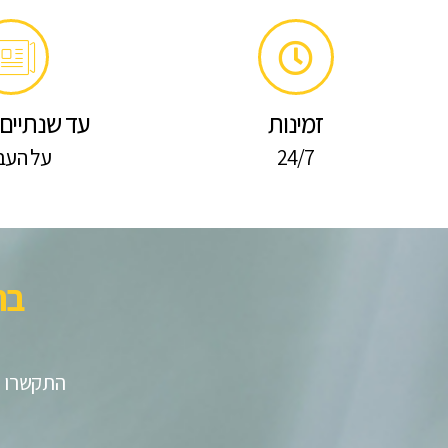
זמינות
עד שנתיים 
24/7
על העב
בח
התקשרו ע