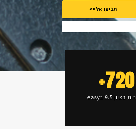
תגיעו אליי>
+
720
 בציון 9.5 בeasy