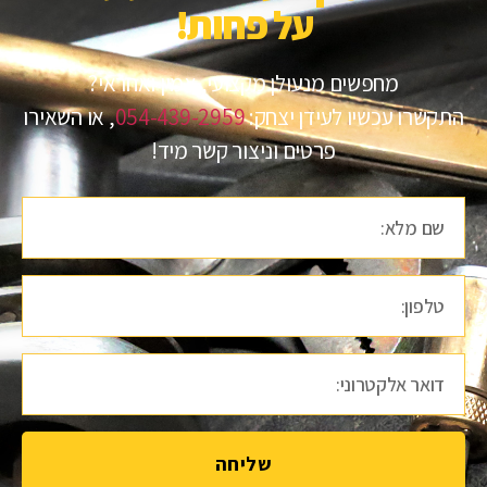
על פחות!​
מחפשים מנעולן מקצועי, אמין ואחראי?
התקשרו עכשיו לעידן יצחק:
054-439-2959
, או השאירו
פרטים וניצור קשר מיד!
שליחה