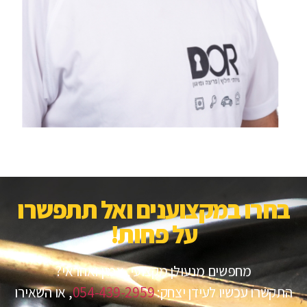
בחרו במקצוענים ואל תתפשרו
על פחות!​
מחפשים מנעולן מקצועי, אמין ואחראי?
התקשרו עכשיו לעידן יצחק:
054-439-2959
, או השאירו