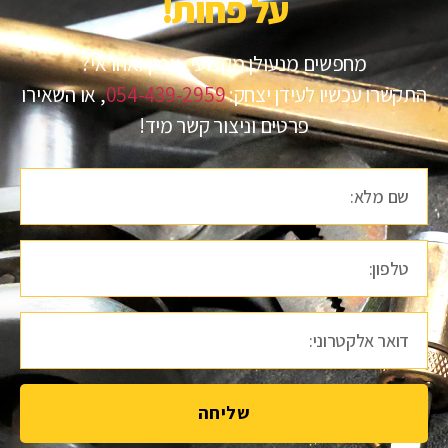
על פחות!​
מחפשים מנעולן מקצועי, אמין ואחראי?
התקשרו עכשיו לעידן יצחק:
054-439-2959
, או השאירו
פרטים וניצור קשר מיד!
שליחה