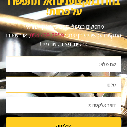
בחרו במקצוענים ואל תתפשרו
על פחות!​
מחפשים מנעולן מקצועי, אמין ואחראי?
התקשרו עכשיו לעידן יצחק:
054-439-2959
, או השאירו
פרטים וניצור קשר מיד!
שליחה